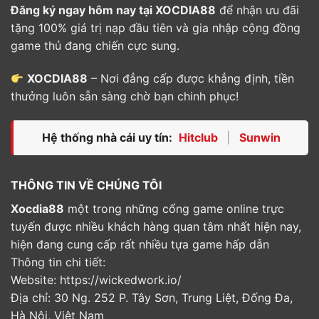
Đăng ký ngay hôm nay tại XOCDIA88
để nhận ưu đãi
tặng 100% giá trị nạp đầu tiên và gia nhập cộng đồng
game thủ đang chiến cực sung.
XOCDIA88
– Nơi đẳng cấp được khẳng định, tiền
thưởng luôn sẵn sàng chờ bạn chinh phục!
Hệ thống nhà cái uy tín:
Hitclub
|
Sunwin
THÔNG TIN VỀ CHÚNG TÔI
Xocdia88
một trong những cổng game online trực
tuyến được nhiều khách hàng quan tâm nhất hiện nay,
hiện đang cung cấp rất nhiều tựa game hấp dẫn
Thông tin chi tiết:
Website: https://wickedwork.io/
Địa chỉ: 30 Ng. 252 P. Tây Sơn, Trung Liệt, Đống Đa,
Hà Nội, Việt Nam