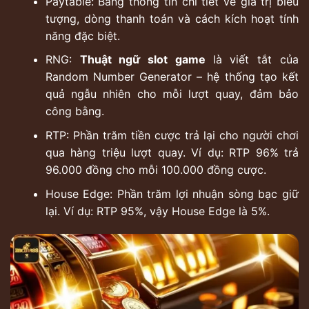
Paytable: Bảng thông tin chi tiết về giá trị biểu
tượng, dòng thanh toán và cách kích hoạt tính
năng đặc biệt.
RNG:
Thuật ngữ slot game
là viết tắt của
Random Number Generator – hệ thống tạo kết
quả ngẫu nhiên cho mỗi lượt quay, đảm bảo
công bằng.
RTP: Phần trăm tiền cược trả lại cho người chơi
qua hàng triệu lượt quay. Ví dụ: RTP 96% trả
96.000 đồng cho mỗi 100.000 đồng cược.
House Edge: Phần trăm lợi nhuận sòng bạc giữ
lại. Ví dụ: RTP 95%, vậy House Edge là 5%.