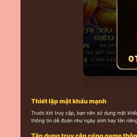
Thiết lập mật khẩu mạnh
Trước khi truy cập, bạn nên sử dụng mật khẩ
thông tin dễ đoán như ngày sinh hay tên riên
Tận dụng truy cập cổng game thô