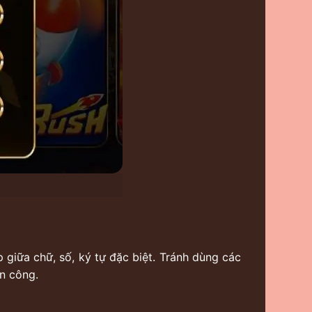
giữa chữ, số, ký tự đặc biệt. Tránh dùng các
n công.