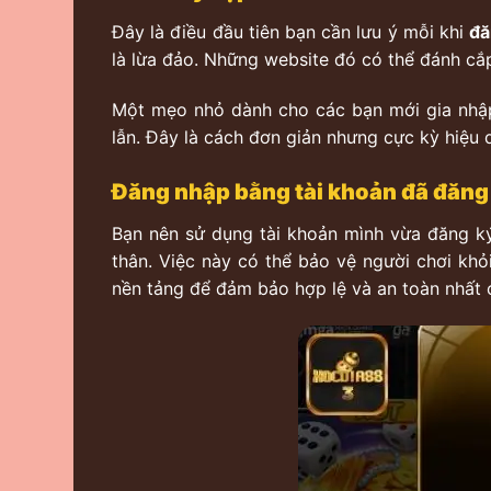
Đây là điều đầu tiên bạn cần lưu ý mỗi khi
đă
là lừa đảo. Những website đó có thể đánh cắp
Một mẹo nhỏ dành cho các bạn mới gia nhập 
lẫn. Đây là cách đơn giản nhưng cực kỳ hiệu 
Đăng nhập bằng tài khoản đã đăng
Bạn nên sử dụng tài khoản mình vừa đăng ký 
thân. Việc này có thể bảo vệ người chơi khỏ
nền tảng để đảm bảo hợp lệ và an toàn nhất 