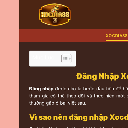
Bỏ
qua
nội
dung
XOCDIA88
Mục Lục
Đăng Nhập Xo
Đăng nhập
được cho là bước đầu tiên để hội 
tham gia có thể theo dõi và thực hiện một
thường gặp ở bài viết sau.
Vì sao nên đăng nhập Xoc