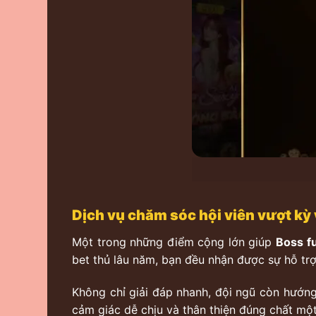
Dịch vụ chăm sóc hội viên vượt kỳ
Một trong những điểm cộng lớn giúp
Boss f
bet thủ lâu năm, bạn đều nhận được sự hỗ trợ
Không chỉ giải đáp nhanh, đội ngũ còn hướng
cảm giác dễ chịu và thân thiện đúng chất mộ