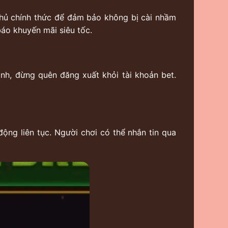
 chủ chính thức để đảm bảo không bị cài nhầm
áo khuyến mãi siêu tốc.
nh, đừng quên đăng xuất khỏi tài khoản bet.
ộng liên tục. Người chơi có thể nhắn tin qua