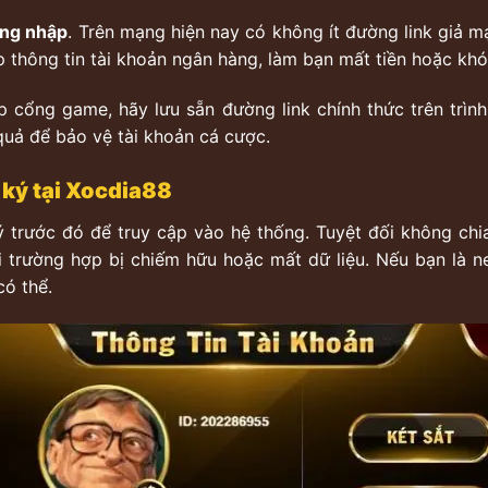
ng nhập
. Trên mạng hiện nay có không ít đường link giả m
 thông tin tài khoản ngân hàng, làm bạn mất tiền hoặc khóa
cổng game, hãy lưu sẵn đường link chính thức trên trình
quả để bảo vệ tài khoản cá cược.
 ký tại Xocdia88
trước đó để truy cập vào hệ thống. Tuyệt đối không chia
i trường hợp bị chiếm hữu hoặc mất dữ liệu. Nếu bạn là 
có thể.