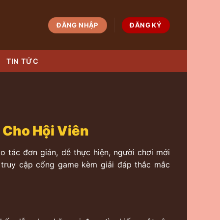
ĐĂNG NHẬP
ĐĂNG KÝ
TIN TỨC
 Cho Hội Viên
ao tác đơn giản, dễ thực hiện, người chơi mới
truy cập cổng game kèm giải đáp thắc mắc