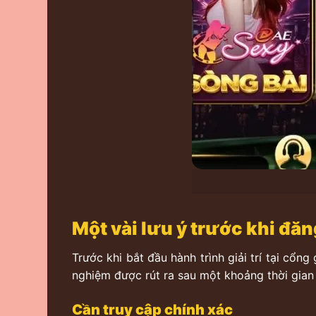
Một vài lưu ý trước khi đ
Trước khi bắt đầu hành trình giải trí tại cổ
nghiệm được rút ra sau một khoảng thời gian
Cần truy cập chính xác