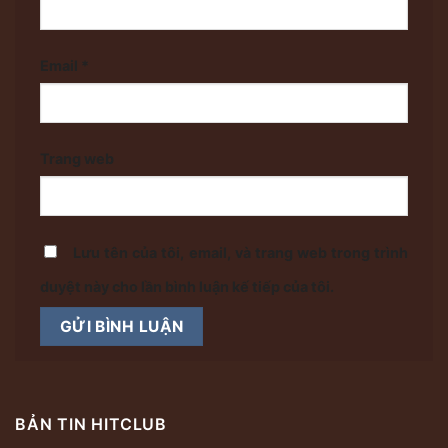
Email
*
Trang web
Lưu tên của tôi, email, và trang web trong trình
duyệt này cho lần bình luận kế tiếp của tôi.
BẢN TIN HITCLUB