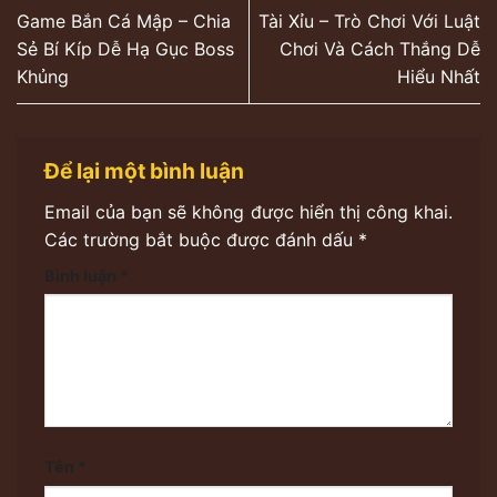
Game Bắn Cá Mập – Chia
Tài Xỉu – Trò Chơi Với Luật
Sẻ Bí Kíp Dễ Hạ Gục Boss
Chơi Và Cách Thắng Dễ
Khủng
Hiểu Nhất
Để lại một bình luận
Email của bạn sẽ không được hiển thị công khai.
Các trường bắt buộc được đánh dấu
*
Bình luận
*
Tên
*