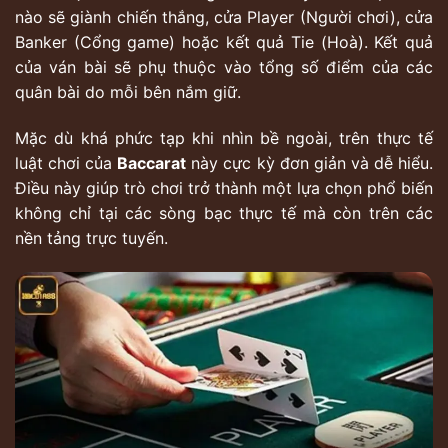
nào sẽ giành chiến thắng, cửa Player (Người chơi), cửa
Banker (Cổng game) hoặc kết quả Tie (Hoà). Kết quả
của ván bài sẽ phụ thuộc vào tổng số điểm của các
quân bài do mỗi bên nắm giữ.
Mặc dù khá phức tạp khi nhìn bề ngoài, trên thực tế
luật chơi của
Baccarat
này cực kỳ đơn giản và dễ hiểu.
Điều này giúp trò chơi trở thành một lựa chọn phổ biến
không chỉ tại các sòng bạc thực tế mà còn trên các
nền tảng trực tuyến.