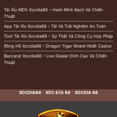
Tài Xỉu MD5 Xocdia88 – Hash Minh Bạch Và Chiến
Thuật
App Tài Xỉu Xocdia88 – Tải Và Trải Nghiệm An Toàn
Tool Tài Xỉu Xocdia88 – Sự Thật Và Công Cụ Hợp Pháp
Rồng Hổ Xocdia88 – Dragon Tiger Nhanh Nhất Casino
Baccarat Xocdia88 – Live Dealer Đỉnh Cao Và Chiến
Thuật
XOCDIA88
-
XÓC ĐĨA 88
-
XOCDIA 88