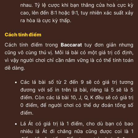
nhau. Tỷ lệ cược khi bạn thắng cửa hoà cực kỳ
cao, lên đến 8:1 hoặc 9:1, tuy nhiên xác suất xảy
ra hòa là cực kỳ thấp.
Cách tính điểm
Cách tính điểm trong
Baccarat
tuy đơn giản nhưng
cũng vô cùng thú vị. Mỗi lá bài có một giá trị cố định,
vì vậy người chơi chỉ cần nắm vững là có thể tính toán
dễ dàng.
Các lá bài số từ 2 đến 9 sẽ có giá trị tương
đương với số in trên lá bài, riêng lá 5 sẽ là 5
điểm. Còn các lá bài 10, J, Q, K đều sẽ có giá trị
0 điểm, để người chơi có thể dự đoán tổng số
điểm.
Lá Át có giá trị là 1 điểm, cho dù bạn có bao
nhiêu lá Át đi chăng nữa cũng được coi là 1