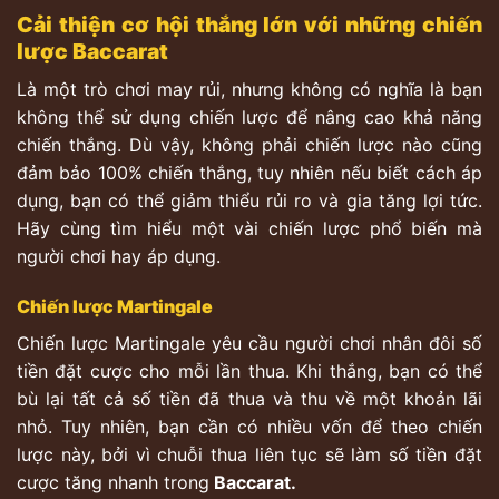
Cải thiện cơ hội thắng lớn với những chiến
lược Baccarat
Là một trò chơi may rủi, nhưng không có nghĩa là bạn
không thể sử dụng chiến lược để nâng cao khả năng
chiến thắng. Dù vậy, không phải chiến lược nào cũng
đảm bảo 100% chiến thắng, tuy nhiên nếu biết cách áp
dụng, bạn có thể giảm thiểu rủi ro và gia tăng lợi tức.
Hãy cùng tìm hiểu một vài chiến lược phổ biến mà
người chơi hay áp dụng.
Chiến lược Martingale
Chiến lược Martingale yêu cầu người chơi nhân đôi số
tiền đặt cược cho mỗi lần thua. Khi thắng, bạn có thể
bù lại tất cả số tiền đã thua và thu về một khoản lãi
nhỏ. Tuy nhiên, bạn cần có nhiều vốn để theo chiến
lược này, bởi vì chuỗi thua liên tục sẽ làm số tiền đặt
cược tăng nhanh trong
Baccarat.