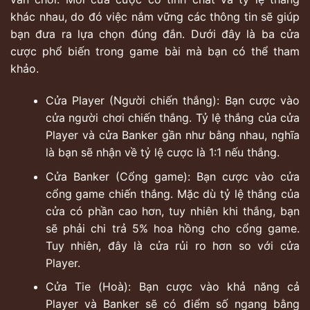
khác nhau, do đó việc nắm vững các thông tin sẽ giúp
bạn đưa ra lựa chọn đúng đắn. Dưới đây là ba cửa
cược phổ biến trong game bài mà bạn có thể tham
khảo.
Cửa Player (Người chiến thắng): Bạn cược vào
cửa người chơi chiến thắng. Tỷ lệ thắng của cửa
Player và cửa Banker gần như bằng nhau, nghĩa
là bạn sẽ nhận về tỷ lệ cược là 1:1 nếu thắng.
Cửa Banker (Cổng game): Bạn cược vào cửa
cổng game chiến thắng. Mặc dù tỷ lệ thắng của
cửa có phần cao hơn, tuy nhiên khi thắng, bạn
sẽ phải chi trả 5% hoa hồng cho cổng game.
Tuy nhiên, đây là cửa rủi ro hơn so với cửa
Player.
Cửa Tie (Hoà): Bạn cược vào khả năng cả
Player và Banker sẽ có điểm số ngang bằng