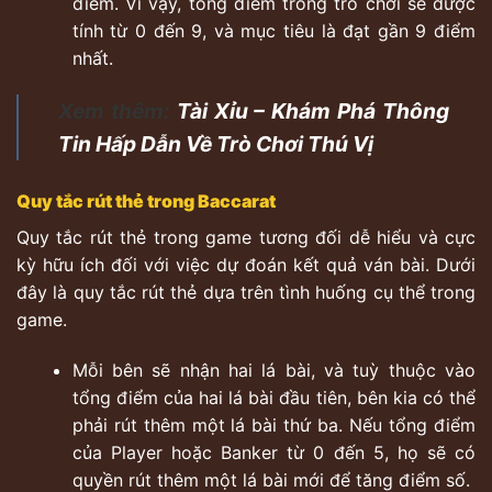
điểm. Vì vậy, tổng điểm trong trò chơi sẽ được
tính từ 0 đến 9, và mục tiêu là đạt gần 9 điểm
nhất.
Xem thêm:
Tài Xỉu – Khám Phá Thông
Tin Hấp Dẫn Về Trò Chơi Thú Vị
Quy tắc rút thẻ trong Baccarat
Quy tắc rút thẻ trong game
tương đối dễ hiểu và cực
kỳ hữu ích đối với việc dự đoán kết quả ván bài. Dưới
đây là quy tắc rút thẻ dựa trên tình huống cụ thể trong
game.
Mỗi bên sẽ nhận hai lá bài, và tuỳ thuộc vào
tổng điểm của hai lá bài đầu tiên, bên kia có thể
phải rút thêm một lá bài thứ ba. Nếu tổng điểm
của Player hoặc Banker từ 0 đến 5, họ sẽ có
quyền rút thêm một lá bài mới để tăng điểm số.